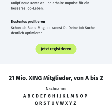
Knüpf neue Kontakte und erhalte Impulse für ein
besseres Job-Leben.
Kostenlos profitieren
Schon als Basis-Mitglied kannst Du Deine Job-Suche
deutlich optimieren.
Jetzt registrieren
21 Mio. XING Mitglieder, von A bis Z
Nachname:
A
B
C
D
E
F
G
H
I
J
K
L
M
N
O
P
Q
R
S
T
U
V
W
X
Y
Z