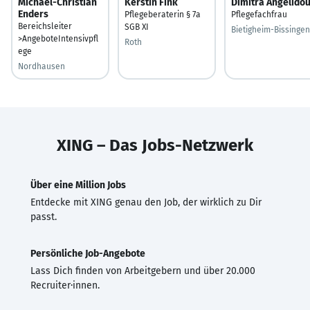
Michael-Christian
Kerstin Fink
Dimitra Angelido
Enders
Pflegeberaterin § 7a
Pflegefachfrau
Bereichsleiter
SGB XI
Bietigheim-Bissingen
>AngeboteIntensivpfl
Roth
ege
Nordhausen
XING – Das Jobs-Netzwerk
Über eine Million Jobs
Entdecke mit XING genau den Job, der wirklich zu Dir
passt.
Persönliche Job-Angebote
Lass Dich finden von Arbeitgebern und über 20.000
Recruiter·innen.