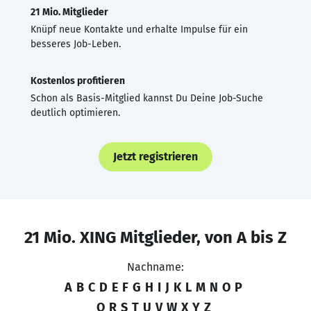
21 Mio. Mitglieder
Knüpf neue Kontakte und erhalte Impulse für ein
besseres Job-Leben.
Kostenlos profitieren
Schon als Basis-Mitglied kannst Du Deine Job-Suche
deutlich optimieren.
Jetzt registrieren
21 Mio. XING Mitglieder, von A bis Z
Nachname:
A
B
C
D
E
F
G
H
I
J
K
L
M
N
O
P
Q
R
S
T
U
V
W
X
Y
Z