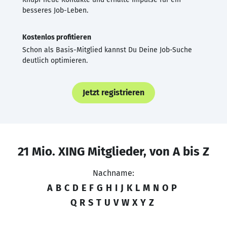
besseres Job-Leben.
Kostenlos profitieren
Schon als Basis-Mitglied kannst Du Deine Job-Suche
deutlich optimieren.
Jetzt registrieren
21 Mio. XING Mitglieder, von A bis Z
Nachname:
A
B
C
D
E
F
G
H
I
J
K
L
M
N
O
P
Q
R
S
T
U
V
W
X
Y
Z