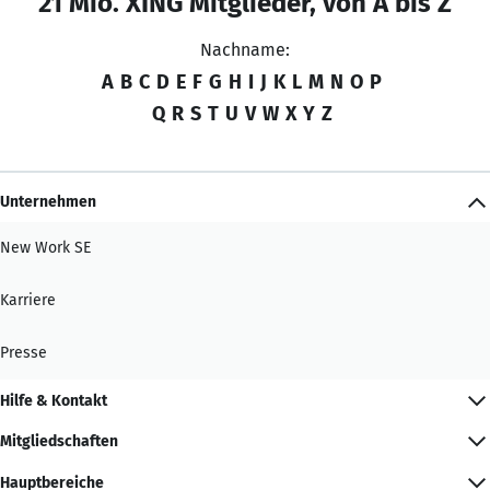
21 Mio. XING Mitglieder, von A bis Z
Nachname:
A
B
C
D
E
F
G
H
I
J
K
L
M
N
O
P
Q
R
S
T
U
V
W
X
Y
Z
Unternehmen
New Work SE
Karriere
Presse
Hilfe & Kontakt
Mitgliedschaften
Hauptbereiche