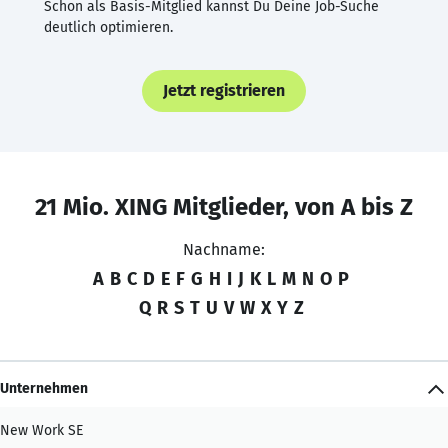
Schon als Basis-Mitglied kannst Du Deine Job-Suche
deutlich optimieren.
Jetzt registrieren
21 Mio. XING Mitglieder, von A bis Z
Nachname:
A
B
C
D
E
F
G
H
I
J
K
L
M
N
O
P
Q
R
S
T
U
V
W
X
Y
Z
Unternehmen
New Work SE