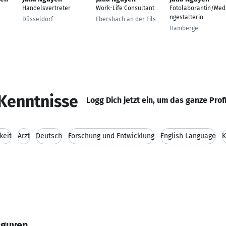
Handelsvertreter
Work-Life Consultant
Fotolaborantin/Med
ngestalterin
Düsseldorf
Ebersbach an der Fils
Hamberge
Kenntnisse
Logg Dich jetzt ein, um das ganze Prof
keit
Arzt
Deutsch
Forschung und Entwicklung
English Language
K
Nguyen