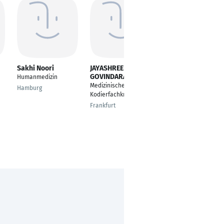
Sakhi Noori
JAYASHREE
Stefan Soleder
GOVINDARAJ
Humanmedizin
Assistenzarzt
Medizinische
Hamburg
Heidelberg
Kodierfachkraft
Frankfurt