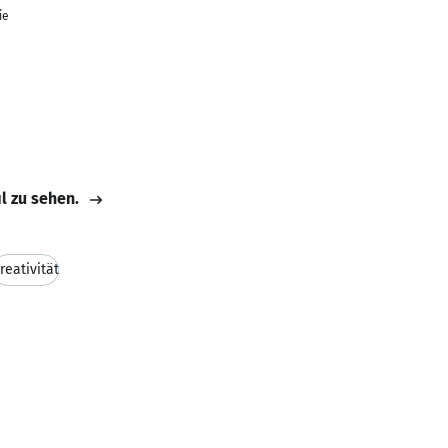
ie
il zu sehen.
reativität