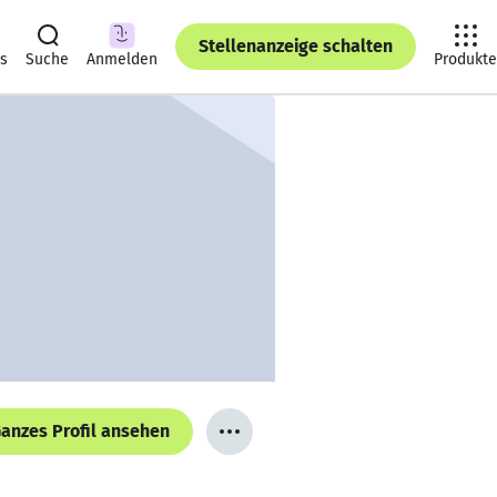
Stellenanzeige schalten
ts
Suche
Anmelden
Produkte
anzes Profil ansehen