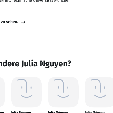
fskraft, Technische Universität München
e zu sehen.
ndere Julia Nguyen?
yen
Julia Nguyen
Julia Nguyen
Julia Nguyen