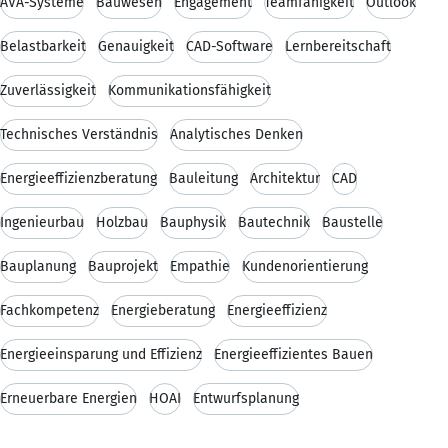
AVA-Systeme
Bauwesen
Engagement
Teamfähigkeit
Outlook
Belastbarkeit
Genauigkeit
CAD-Software
Lernbereitschaft
Zuverlässigkeit
Kommunikationsfähigkeit
Technisches Verständnis
Analytisches Denken
Energieeffizienzberatung
Bauleitung
Architektur
CAD
Ingenieurbau
Holzbau
Bauphysik
Bautechnik
Baustelle
Bauplanung
Bauprojekt
Empathie
Kundenorientierung
Fachkompetenz
Energieberatung
Energieeffizienz
Energieeinsparung und Effizienz
Energieeffizientes Bauen
Erneuerbare Energien
HOAI
Entwurfsplanung