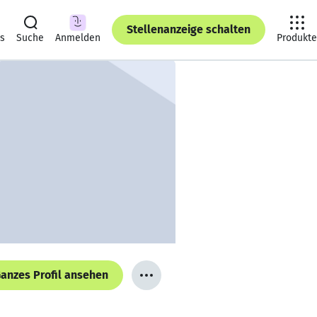
Stellenanzeige schalten
ts
Suche
Anmelden
Produkte
anzes Profil ansehen