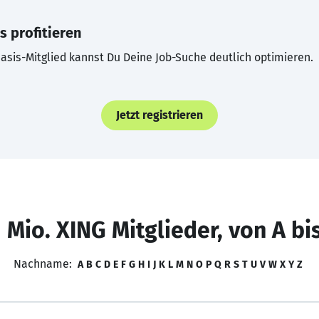
s profitieren
asis-Mitglied kannst Du Deine Job-Suche deutlich optimieren.
Jetzt registrieren
 Mio. XING Mitglieder, von A bi
Nachname:
A
B
C
D
E
F
G
H
I
J
K
L
M
N
O
P
Q
R
S
T
U
V
W
X
Y
Z