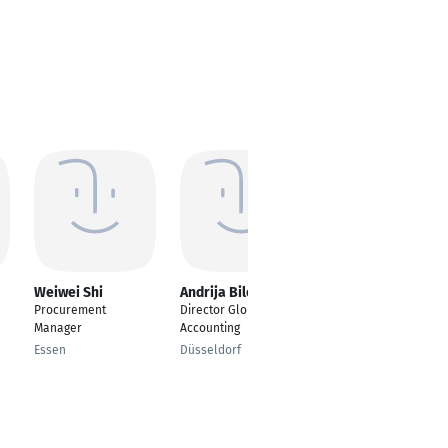
Weiwei Shi
Andrija Bilobrk
Stephan Klocke
Procurement
Director Global
Teamleiter Server
Manager
Accounting
Dortmund
Essen
Düsseldorf