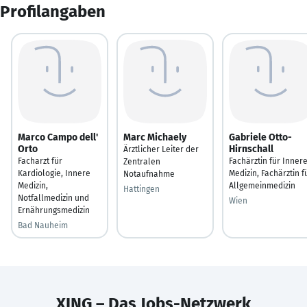
Profilangaben
Marco Campo dell'
Marc Michaely
Gabriele Otto-
Orto
Hirnschall
Ärztlicher Leiter der
Facharzt für
Fachärztin für Inner
Zentralen
Kardiologie, Innere
Medizin, Fachärztin f
Notaufnahme
Medizin,
Allgemeinmedizin
Hattingen
Notfallmedizin und
Wien
Ernährungsmedizin
Bad Nauheim
XING – Das Jobs-Netzwerk