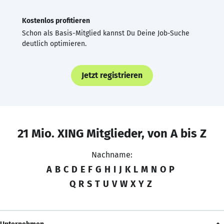
Kostenlos profitieren
Schon als Basis-Mitglied kannst Du Deine Job-Suche
deutlich optimieren.
Jetzt registrieren
21 Mio. XING Mitglieder, von A bis Z
Nachname:
A
B
C
D
E
F
G
H
I
J
K
L
M
N
O
P
Q
R
S
T
U
V
W
X
Y
Z