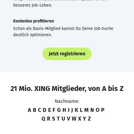
besseres Job-Leben.
Kostenlos profitieren
Schon als Basis-Mitglied kannst Du Deine Job-Suche
deutlich optimieren.
Jetzt registrieren
21 Mio. XING Mitglieder, von A bis Z
Nachname:
A
B
C
D
E
F
G
H
I
J
K
L
M
N
O
P
Q
R
S
T
U
V
W
X
Y
Z