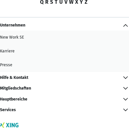
Q
R
S
T
U
V
W
X
Y
Z
Unternehmen
New Work SE
Karriere
Presse
Hilfe & Kontakt
Mitgliedschaften
Hauptbereiche
Services