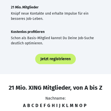
21 Mio. Mitglieder
Knüpf neue Kontakte und erhalte Impulse für ein
besseres Job-Leben.
Kostenlos profitieren
Schon als Basis-Mitglied kannst Du Deine Job-Suche
deutlich optimieren.
Jetzt registrieren
21 Mio. XING Mitglieder, von A bis Z
Nachname:
A
B
C
D
E
F
G
H
I
J
K
L
M
N
O
P