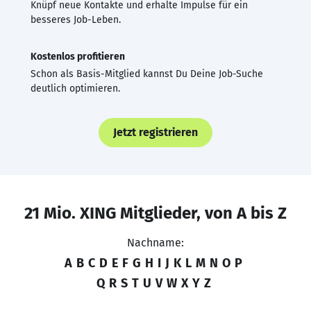
Knüpf neue Kontakte und erhalte Impulse für ein
besseres Job-Leben.
Kostenlos profitieren
Schon als Basis-Mitglied kannst Du Deine Job-Suche
deutlich optimieren.
Jetzt registrieren
21 Mio. XING Mitglieder, von A bis Z
Nachname:
A
B
C
D
E
F
G
H
I
J
K
L
M
N
O
P
Q
R
S
T
U
V
W
X
Y
Z