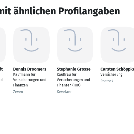
mit ähnlichen Profilangaben
dt
Dennis Droomers
Stephanie Grosse
Carsten Schöppk
Kaufmann für
Kauffrau für
Versicherung
nd
Versicherungen und
Versicherungen und
Rostock
Finanzen
Finanzen (IHK)
Zeven
Kevelaer