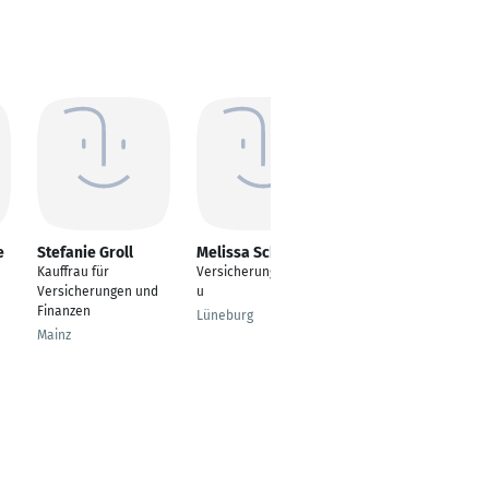
e
Stefanie Groll
Melissa Schulz
Jennifer Ollech
Kauffrau für
Versicherungskauffra
Kauffrau für
Versicherungen und
u
Versicherungen und
Finanzen
Finanzen
Lüneburg
Mainz
Baden-Baden