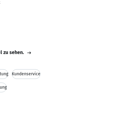
k
il zu sehen.
tung
Kundenservice
ung