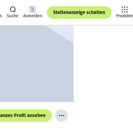
Stellenanzeige schalten
ts
Suche
Anmelden
Produkte
anzes Profil ansehen