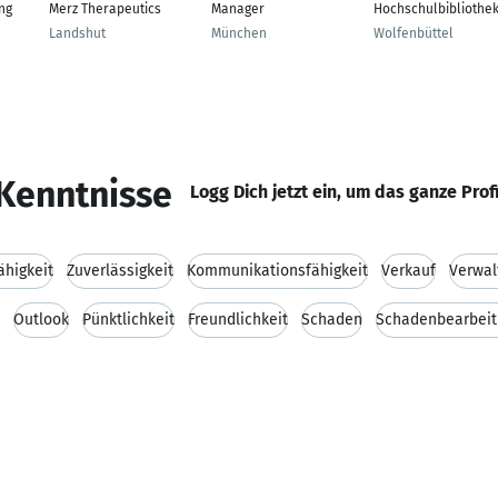
ng
Merz Therapeutics
Manager
Hochschulbibliothe
Landshut
München
Wolfenbüttel
Kenntnisse
Logg Dich jetzt ein, um das ganze Prof
higkeit
Zuverlässigkeit
Kommunikationsfähigkeit
Verkauf
Verwal
Outlook
Pünktlichkeit
Freundlichkeit
Schaden
Schadenbearbeit