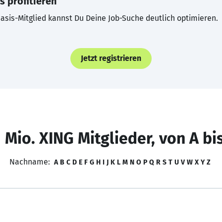
s profitieren
asis-Mitglied kannst Du Deine Job-Suche deutlich optimieren.
Jetzt registrieren
 Mio. XING Mitglieder, von A bi
Nachname:
A
B
C
D
E
F
G
H
I
J
K
L
M
N
O
P
Q
R
S
T
U
V
W
X
Y
Z