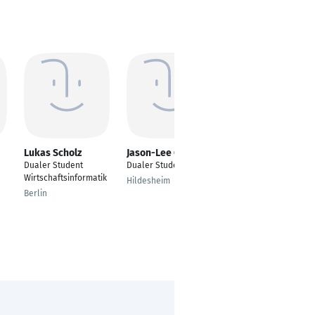
Lukas Scholz
Jason-Lee Osyra
Arne Wiard
Ditzmann
Dualer Student
Dualer Student
BWL/
Wirtschaftsinformatik
Hildesheim
Dienstleistungsmanag
Berlin
ement
Hamburg