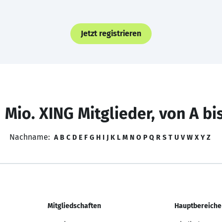
Jetzt registrieren
 Mio. XING Mitglieder, von A bi
Nachname:
A
B
C
D
E
F
G
H
I
J
K
L
M
N
O
P
Q
R
S
T
U
V
W
X
Y
Z
Mitgliedschaften
Hauptbereiche