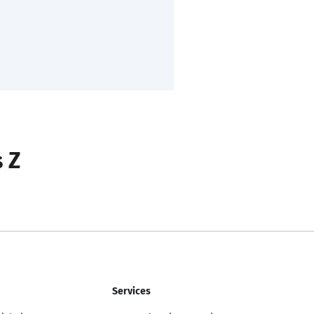
s Z
Services