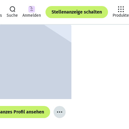
Stellenanzeige schalten
ts
Suche
Anmelden
Produkte
anzes Profil ansehen