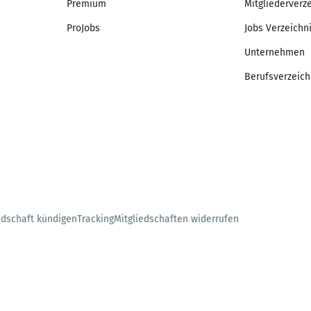
Premium
Mitgliederverz
ProJobs
Jobs Verzeichn
Unternehmen
Berufsverzeich
edschaft kündigen
Tracking
Mitgliedschaften widerrufen