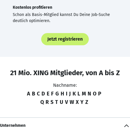
Kostenlos profitieren
Schon als Basis-Mitglied kannst Du Deine Job-Suche
deutlich optimieren.
Jetzt registrieren
21 Mio. XING Mitglieder, von A bis Z
Nachname:
A
B
C
D
E
F
G
H
I
J
K
L
M
N
O
P
Q
R
S
T
U
V
W
X
Y
Z
Unternehmen