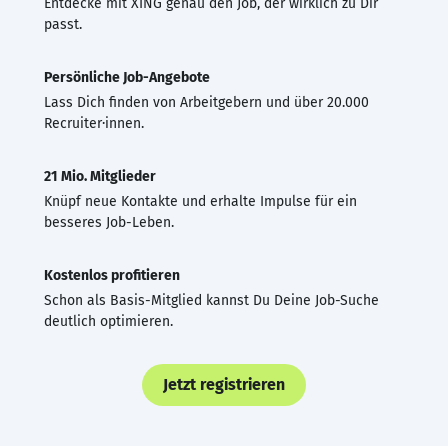
Entdecke mit XING genau den Job, der wirklich zu Dir
passt.
Persönliche Job-Angebote
Lass Dich finden von Arbeitgebern und über 20.000
Recruiter·innen.
21 Mio. Mitglieder
Knüpf neue Kontakte und erhalte Impulse für ein
besseres Job-Leben.
Kostenlos profitieren
Schon als Basis-Mitglied kannst Du Deine Job-Suche
deutlich optimieren.
Jetzt registrieren