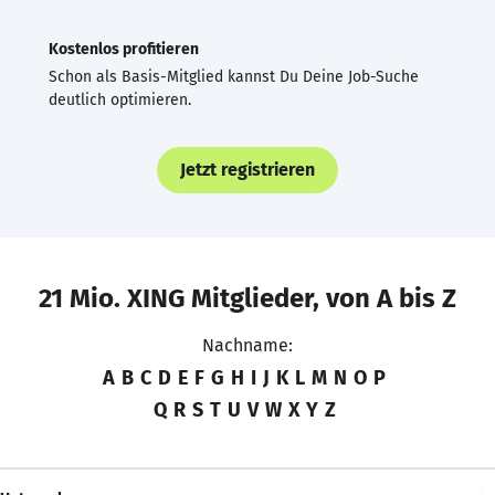
Kostenlos profitieren
Schon als Basis-Mitglied kannst Du Deine Job-Suche
deutlich optimieren.
Jetzt registrieren
21 Mio. XING Mitglieder, von A bis Z
Nachname:
A
B
C
D
E
F
G
H
I
J
K
L
M
N
O
P
Q
R
S
T
U
V
W
X
Y
Z