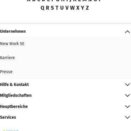
Q
R
S
T
U
V
W
X
Y
Z
Unternehmen
New Work SE
Karriere
Presse
Hilfe & Kontakt
Mitgliedschaften
Hauptbereiche
Services