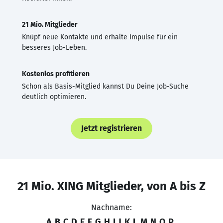
21 Mio. Mitglieder
Knüpf neue Kontakte und erhalte Impulse für ein
besseres Job-Leben.
Kostenlos profitieren
Schon als Basis-Mitglied kannst Du Deine Job-Suche
deutlich optimieren.
Jetzt registrieren
21 Mio. XING Mitglieder, von A bis Z
Nachname:
A
B
C
D
E
F
G
H
I
J
K
L
M
N
O
P