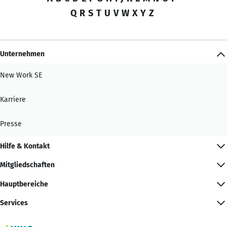
Q
R
S
T
U
V
W
X
Y
Z
Unternehmen
New Work SE
Karriere
Presse
Hilfe & Kontakt
Mitgliedschaften
Hauptbereiche
Services