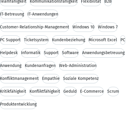
Teamfähigkeit
Kommunikationsfähigkeit
Flexibilität
B2B
IT-Betreuung
IT-Anwendungen
Customer-Relationship-Management
Windows 10
Windows 7
PC Support
Ticketsystem
Kundenbeziehung
Microsoft Excel
PC
Helpdesk
Informatik
Support
Software
Anwendungsbetreuung
Anwendung
Kundenanfragen
Web-Administration
Konfliktmanagement
Empathie
Soziale Kompetenz
Kritikfähigkeit
Konfliktfähigkeit
Geduld
E-Commerce
Scrum
Produktentwicklung