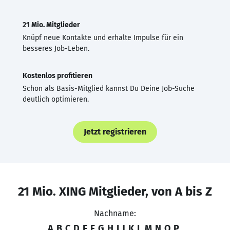
21 Mio. Mitglieder
Knüpf neue Kontakte und erhalte Impulse für ein
besseres Job-Leben.
Kostenlos profitieren
Schon als Basis-Mitglied kannst Du Deine Job-Suche
deutlich optimieren.
Jetzt registrieren
21 Mio. XING Mitglieder, von A bis Z
Nachname:
A
B
C
D
E
F
G
H
I
J
K
L
M
N
O
P