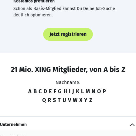
Kostenlos profitieren
Schon als Basis-Mitglied kannst Du Deine Job-Suche
deutlich optimieren.
Jetzt registrieren
21 Mio. XING Mitglieder, von A bis Z
Nachname:
A
B
C
D
E
F
G
H
I
J
K
L
M
N
O
P
Q
R
S
T
U
V
W
X
Y
Z
Unternehmen