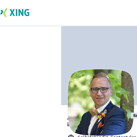
Julian Kuehnast
Ba
ist gesund und munter. 🥦