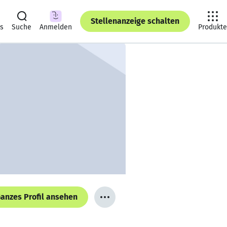
Stellenanzeige schalten
ts
Suche
Anmelden
Produkte
anzes Profil ansehen