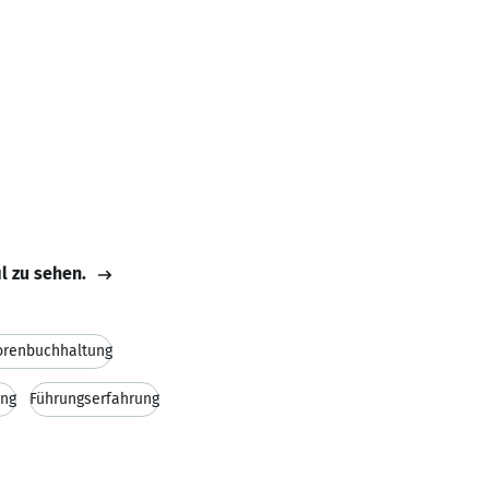
il zu sehen.
orenbuchhaltung
ung
Führungserfahrung