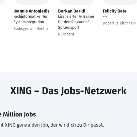
Ioannis Antoniadis
Berkan Berkil
Felicity Bate
Fachinformatiker für
Lizensierter A-Trainer
---
Systemintegration
für den Ringkampf
Doberlug-Kirchhain
Spitzensport
Esslingen am Neckar
Nürnberg
XING – Das Jobs-Netzwerk
 Million Jobs
t XING genau den Job, der wirklich zu Dir passt.