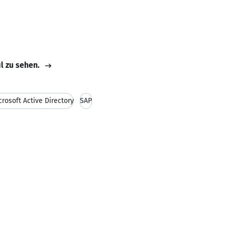
il zu sehen.
crosoft Active Directory
SAP