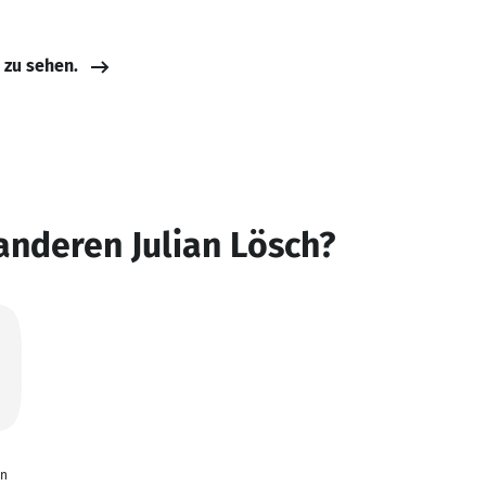
e zu sehen.
anderen Julian Lösch?
on