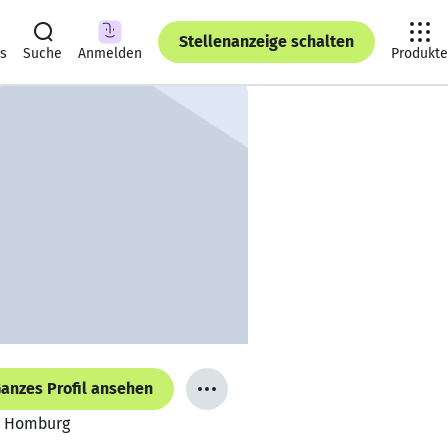
Stellenanzeige schalten
ts
Suche
Anmelden
Produkte
anzes Profil ansehen
s, Homburg