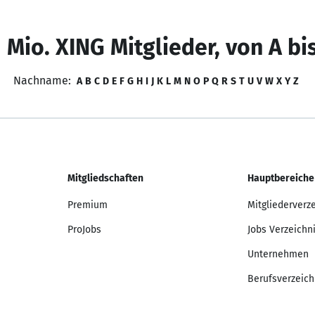
 Mio. XING Mitglieder, von A bi
Nachname:
A
B
C
D
E
F
G
H
I
J
K
L
M
N
O
P
Q
R
S
T
U
V
W
X
Y
Z
Mitgliedschaften
Hauptbereiche
Premium
Mitgliederverz
ProJobs
Jobs Verzeichn
Unternehmen
Berufsverzeich