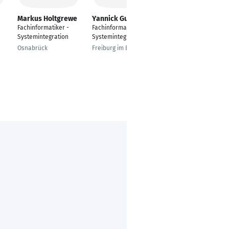
Markus Holtgrewe
Yannick Gutmann
Sercan Gökhan
Fachinformatiker -
Fachinformatiker für
Fachinformatiker für
Systemintegration
Systemintegration
Systemintegration
Osnabrück
Freiburg im Breisgau
Schwäbisch Gmünd