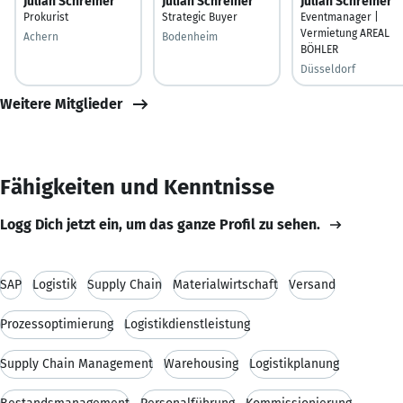
Julian Schreiner
Julian Schreiner
Julian Schreiner
Prokurist
Strategic Buyer
Eventmanager |
Vermietung AREAL
Achern
Bodenheim
BÖHLER
Düsseldorf
Weitere Mitglieder
Fähigkeiten und Kenntnisse
Logg Dich jetzt ein, um das ganze Profil zu sehen.
SAP
Logistik
Supply Chain
Materialwirtschaft
Versand
Prozessoptimierung
Logistikdienstleistung
Supply Chain Management
Warehousing
Logistikplanung