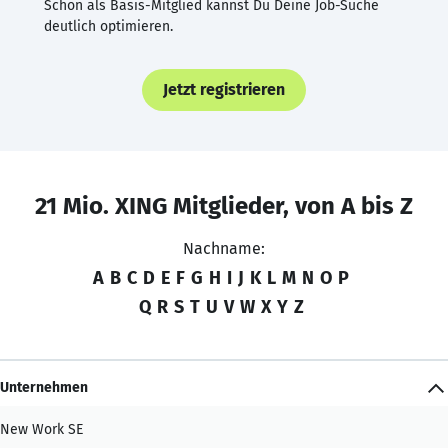
Schon als Basis-Mitglied kannst Du Deine Job-Suche
deutlich optimieren.
Jetzt registrieren
21 Mio. XING Mitglieder, von A bis Z
Nachname:
A
B
C
D
E
F
G
H
I
J
K
L
M
N
O
P
Q
R
S
T
U
V
W
X
Y
Z
Unternehmen
New Work SE