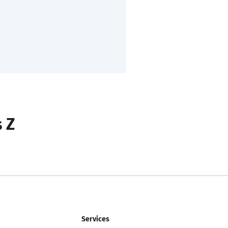
s Z
Services