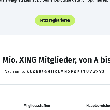
asis-Mitglied kannst Du Deine Job-Suche deutlich optimieren.
Jetzt registrieren
 Mio. XING Mitglieder, von A bi
Nachname:
A
B
C
D
E
F
G
H
I
J
K
L
M
N
O
P
Q
R
S
T
U
V
W
X
Y
Z
Mitgliedschaften
Hauptbereiche