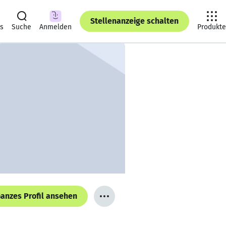
Stellenanzeige schalten
ts
Suche
Anmelden
Produkte
anzes Profil ansehen