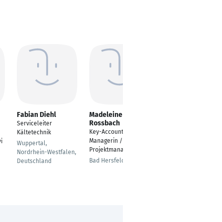
Fabian Diehl
Madeleine
Michael Kreuser
Rossbach
Serviceleiter
Senior SAP Berater
Key-Account-
Kältetechnik
Consultant SD MM
Managerin /
i
Sales Sourcing &
Wuppertal,
Projektmanagerin
Procurement
Nordrhein-Westfalen,
Bad Hersfeld
Deutschland
Remote