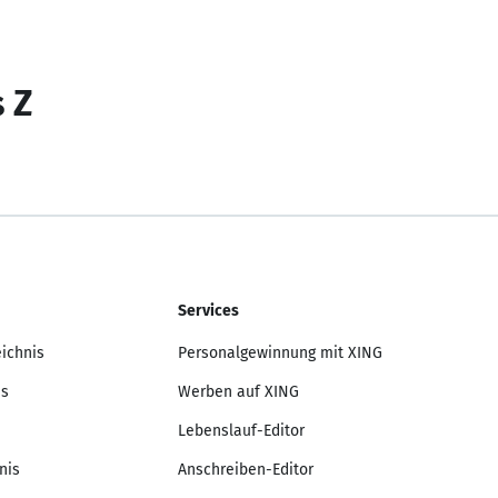
s Z
Services
eichnis
Personalgewinnung mit XING
is
Werben auf XING
Lebenslauf-Editor
nis
Anschreiben-Editor