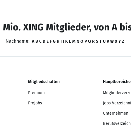
 Mio. XING Mitglieder, von A bi
Nachname:
A
B
C
D
E
F
G
H
I
J
K
L
M
N
O
P
Q
R
S
T
U
V
W
X
Y
Z
Mitgliedschaften
Hauptbereiche
Premium
Mitgliederverz
ProJobs
Jobs Verzeichn
Unternehmen
Berufsverzeich