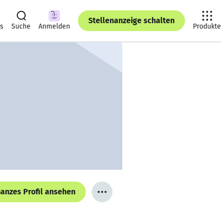
Stellenanzeige schalten
ts
Suche
Anmelden
Produkte
anzes Profil ansehen