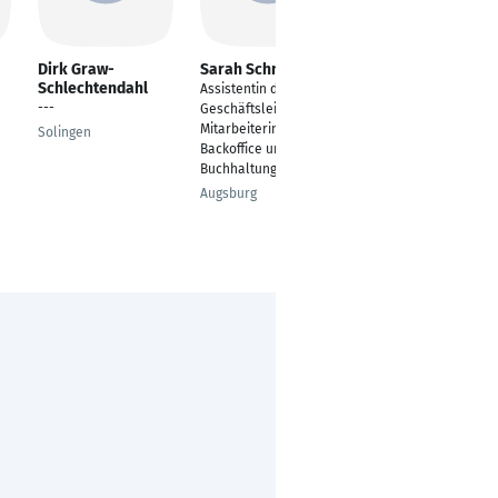
Dirk Graw-
Sarah Schneider
Celine
Schlechtendahl
Spiegelmacher
Assistentin der
---
Front Office
Geschäftsleitung /
Agent/Accounting
Mitarbeiterin
Solingen
Assistant
Backoffice und
Buchhaltung
Bergisch Gladbach
Augsburg