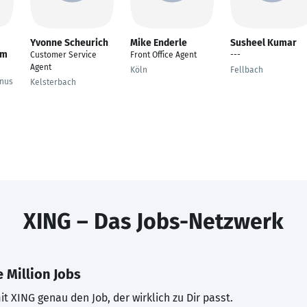
Yvonne Scheurich
Mike Enderle
Susheel Kumar
am
Customer Service
Front Office Agent
---
Agent
Köln
Fellbach
nus
Kelsterbach
XING – Das Jobs-Netzwerk
 Million Jobs
t XING genau den Job, der wirklich zu Dir passt.