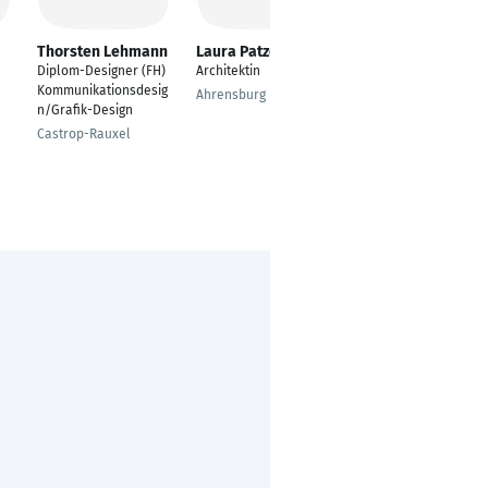
Thorsten Lehmann
Laura Patzelt
Adelheid Beilharz
Diplom-Designer (FH)
Architektin
Grafik-Design
Kommunikationsdesig
Ahrensburg
München
n/Grafik-Design
Castrop-Rauxel