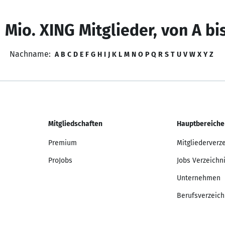
 Mio. XING Mitglieder, von A bi
Nachname:
A
B
C
D
E
F
G
H
I
J
K
L
M
N
O
P
Q
R
S
T
U
V
W
X
Y
Z
Mitgliedschaften
Hauptbereiche
Premium
Mitgliederverz
ProJobs
Jobs Verzeichn
Unternehmen
Berufsverzeich