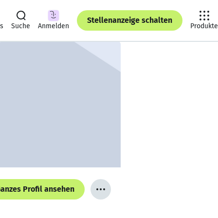
Stellenanzeige schalten
ts
Suche
Anmelden
Produkte
anzes Profil ansehen