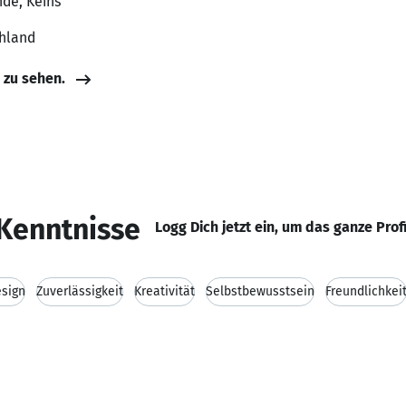
nde, Keins
chland
e zu sehen.
Kenntnisse
Logg Dich jetzt ein, um das ganze Prof
esign
Zuverlässigkeit
Kreativität
Selbstbewusstsein
Freundlichkei