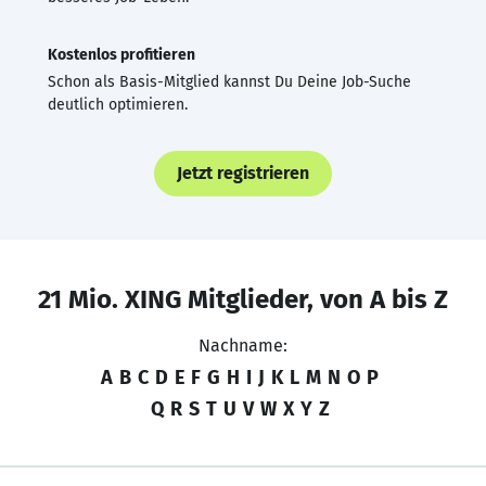
Kostenlos profitieren
Schon als Basis-Mitglied kannst Du Deine Job-Suche
deutlich optimieren.
Jetzt registrieren
21 Mio. XING Mitglieder, von A bis Z
Nachname:
A
B
C
D
E
F
G
H
I
J
K
L
M
N
O
P
Q
R
S
T
U
V
W
X
Y
Z