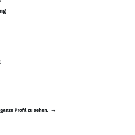
0
ng
0
 ganze Profil zu sehen.