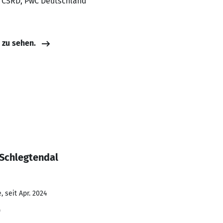
it CSRD, PwC Deutschland
e zu sehen.
 Schlegtendal
 seit Apr. 2024
D