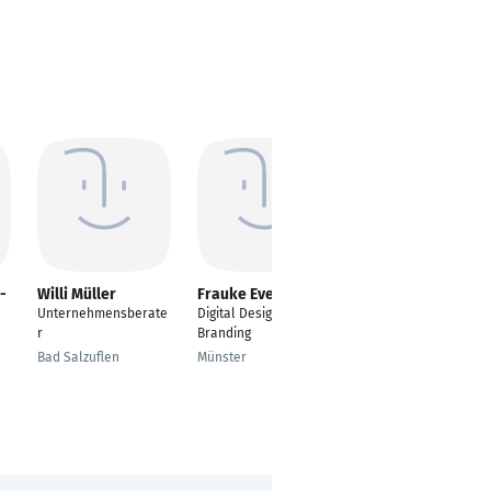
-
Willi Müller
Frauke Eversmann
Martin Stöckigt
Unternehmensberate
Digital Design &
Client Partner -
r
Branding
Manufacturing
Transformation NCE
Bad Salzuflen
Münster
Frankfurt am Main