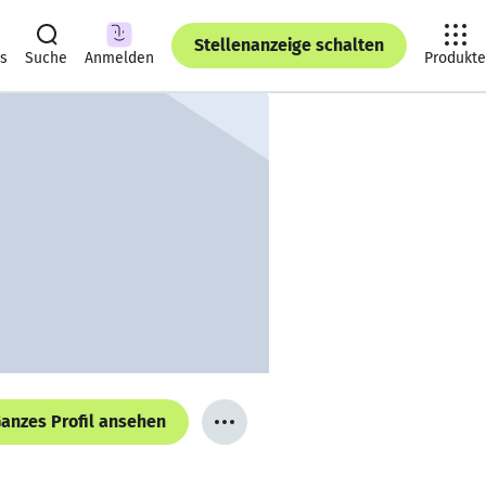
Stellenanzeige schalten
ts
Suche
Anmelden
Produkte
anzes Profil ansehen