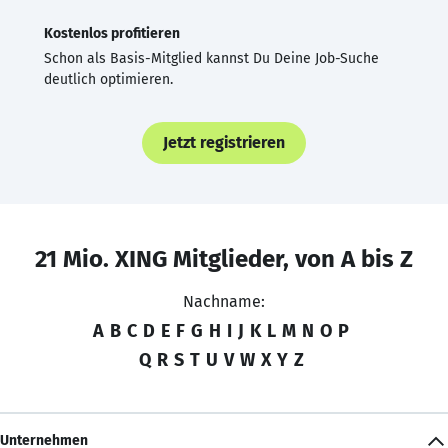
Kostenlos profitieren
Schon als Basis-Mitglied kannst Du Deine Job-Suche
deutlich optimieren.
Jetzt registrieren
21 Mio. XING Mitglieder, von A bis Z
Nachname:
A
B
C
D
E
F
G
H
I
J
K
L
M
N
O
P
Q
R
S
T
U
V
W
X
Y
Z
Unternehmen