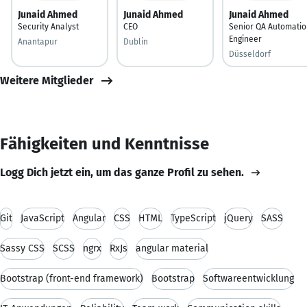
Junaid Ahmed
Junaid Ahmed
Junaid Ahmed
Security Analyst
CEO
Senior QA Automatio
Engineer
Anantapur
Dublin
Düsseldorf
Weitere Mitglieder
Fähigkeiten und Kenntnisse
Logg Dich jetzt ein, um das ganze Profil zu sehen.
Git
JavaScript
Angular
CSS
HTML
TypeScript
jQuery
SASS
Sassy CSS
SCSS
ngrx
RxJs
angular material
Bootstrap (front-end framework)
Bootstrap
Softwareentwicklung