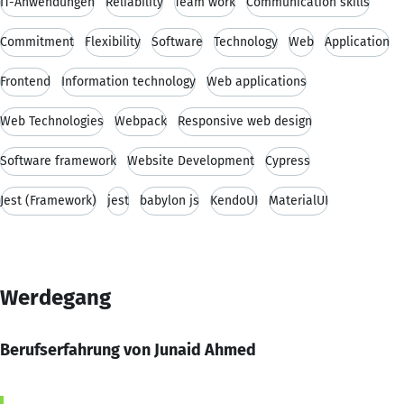
IT-Anwendungen
Reliability
Team work
Communication skills
Commitment
Flexibility
Software
Technology
Web
Application
Frontend
Information technology
Web applications
Web Technologies
Webpack
Responsive web design
Software framework
Website Development
Cypress
Jest (Framework)
jest
babylon js
KendoUI
MaterialUI
Werdegang
Berufserfahrung von Junaid Ahmed