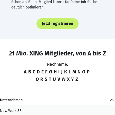
Schon als Basis-Mitglied kannst Du Deine Job-Suche
deutlich optimieren.
Jetzt registrieren
21 Mio. XING Mitglieder, von A bis Z
Nachname:
A
B
C
D
E
F
G
H
I
J
K
L
M
N
O
P
Q
R
S
T
U
V
W
X
Y
Z
Unternehmen
New Work SE