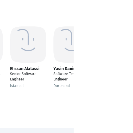
Ehssan Alatassi
Yasin Danis
Misja Loeffen
t
Senior Software
Software Test
DevOps Software Test
Engineer
Engineer
Engineer
Istanbul
Dortmund
Den Haag