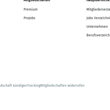
Mitgliedschaften
Hauptbereiche
Premium
Mitgliederverz
ProJobs
Jobs Verzeichn
Unternehmen
Berufsverzeich
edschaft kündigen
Tracking
Mitgliedschaften widerrufen