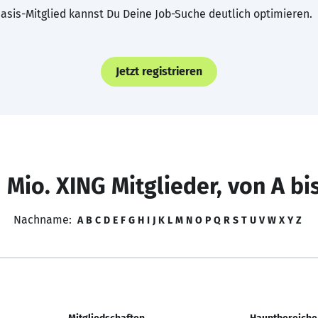
asis-Mitglied kannst Du Deine Job-Suche deutlich optimieren.
Jetzt registrieren
 Mio. XING Mitglieder, von A bi
Nachname:
A
B
C
D
E
F
G
H
I
J
K
L
M
N
O
P
Q
R
S
T
U
V
W
X
Y
Z