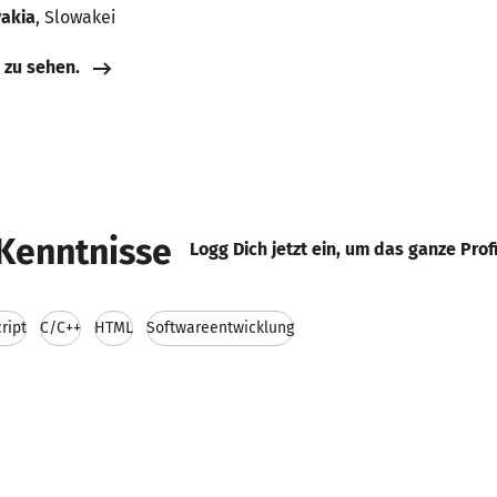
vakia
, Slowakei
e zu sehen.
Kenntnisse
Logg Dich jetzt ein, um das ganze Prof
ript
C/C++
HTML
Softwareentwicklung