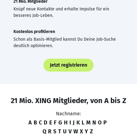
21 Mio. Mitglieder
Knüpf neue Kontakte und erhalte Impulse für ein
besseres Job-Leben.
Kostenlos profitieren
Schon als Basis-Mitglied kannst Du Deine Job-Suche
deutlich optimieren.
Jetzt registrieren
21 Mio. XING Mitglieder, von A bis Z
Nachname:
A
B
C
D
E
F
G
H
I
J
K
L
M
N
O
P
Q
R
S
T
U
V
W
X
Y
Z