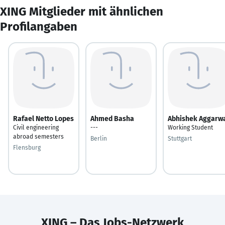
XING Mitglieder mit ähnlichen
Profilangaben
Rafael Netto Lopes
Ahmed Basha
Abhishek Aggarw
Civil engineering
---
Working Student
abroad semesters
Berlin
Stuttgart
Flensburg
XING – Das Jobs-Netzwerk