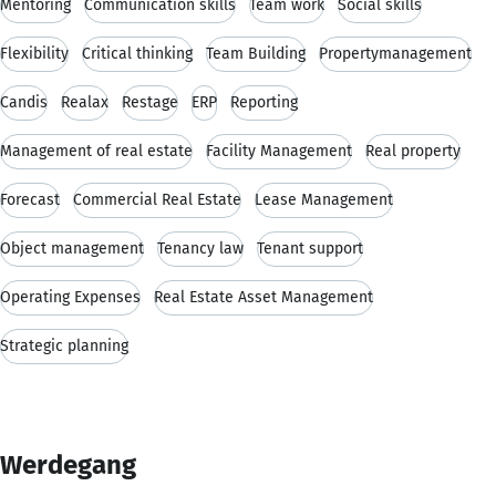
Mentoring
Communication skills
Team work
Social skills
Flexibility
Critical thinking
Team Building
Propertymanagement
Candis
Realax
Restage
ERP
Reporting
Management of real estate
Facility Management
Real property
Forecast
Commercial Real Estate
Lease Management
Object management
Tenancy law
Tenant support
Operating Expenses
Real Estate Asset Management
Strategic planning
Werdegang