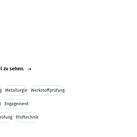
il zu sehen.
g
Metallurgie
Werkstoffprüfung
t
Engagement
rüfung
Prüftechnik