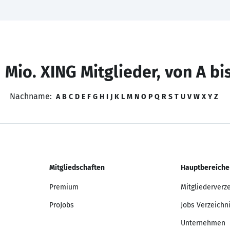
 Mio. XING Mitglieder, von A bi
Nachname:
A
B
C
D
E
F
G
H
I
J
K
L
M
N
O
P
Q
R
S
T
U
V
W
X
Y
Z
Mitgliedschaften
Hauptbereiche
Premium
Mitgliederverz
ProJobs
Jobs Verzeichn
Unternehmen