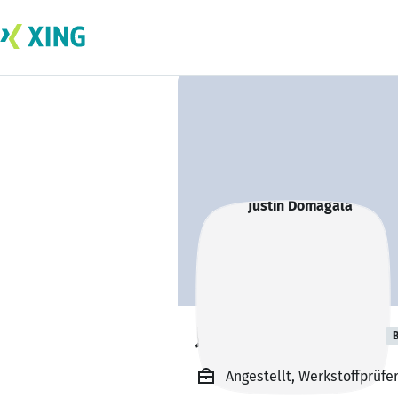
Justin Domagala
B
Angestellt, Werkstoffprüf