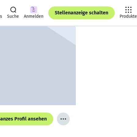
Stellenanzeige schalten
ts
Suche
Anmelden
Produkte
anzes Profil ansehen