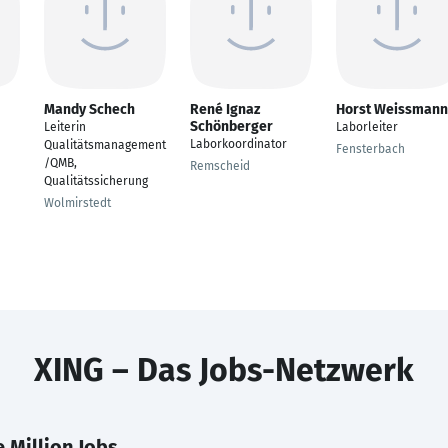
Mandy Schech
René Ignaz
Horst Weissmann
Schönberger
Leiterin
Laborleiter
Laborkoordinator
Qualitätsmanagement
Fensterbach
/QMB,
Remscheid
Qualitätssicherung
Wolmirstedt
XING – Das Jobs-Netzwerk
 Million Jobs