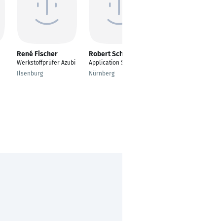
René Fischer
Robert Schröder
Tim Debus
Werkstoffprüfer Azubi
Application Specialist
Head of Quality
Inspection
Ilsenburg
Nürnberg
Lemgo