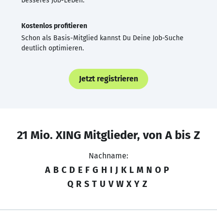
besseres Job-Leben.
Kostenlos profitieren
Schon als Basis-Mitglied kannst Du Deine Job-Suche
deutlich optimieren.
Jetzt registrieren
21 Mio. XING Mitglieder, von A bis Z
Nachname:
A
B
C
D
E
F
G
H
I
J
K
L
M
N
O
P
Q
R
S
T
U
V
W
X
Y
Z