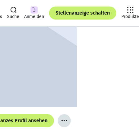
Stellenanzeige schalten
ts
Suche
Anmelden
Produkte
anzes Profil ansehen