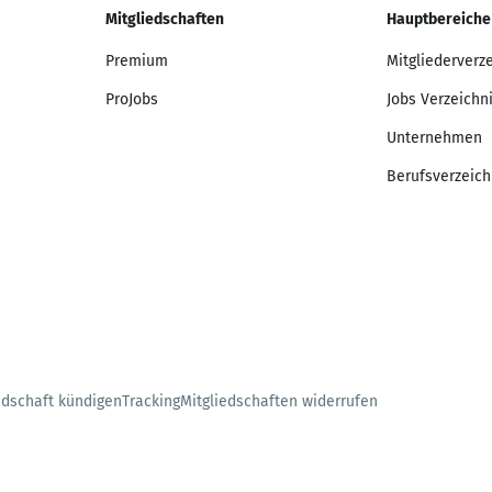
Mitgliedschaften
Hauptbereiche
Premium
Mitgliederverz
ProJobs
Jobs Verzeichn
Unternehmen
Berufsverzeich
edschaft kündigen
Tracking
Mitgliedschaften widerrufen