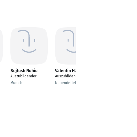
Bejtush Nuhiu
Valentin Härdtlein
Jonas Leitloff
Auszubildender
Auszubildender
Fachinformatiker
Systemintegration
Munich
Neuendettelsau
München, Bayern,
Deutschland