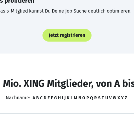
s profitieren
asis-Mitglied kannst Du Deine Job-Suche deutlich optimieren.
Jetzt registrieren
 Mio. XING Mitglieder, von A bi
Nachname:
A
B
C
D
E
F
G
H
I
J
K
L
M
N
O
P
Q
R
S
T
U
V
W
X
Y
Z