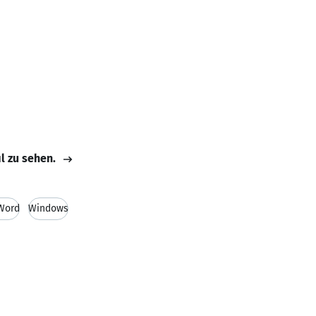
il zu sehen.
 Word
Windows