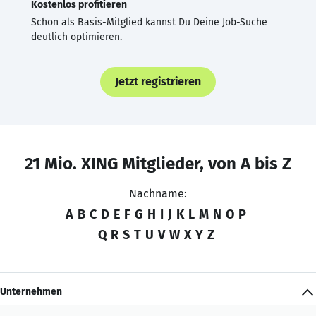
Kostenlos profitieren
Schon als Basis-Mitglied kannst Du Deine Job-Suche
deutlich optimieren.
Jetzt registrieren
21 Mio. XING Mitglieder, von A bis Z
Nachname:
A
B
C
D
E
F
G
H
I
J
K
L
M
N
O
P
Q
R
S
T
U
V
W
X
Y
Z
Unternehmen