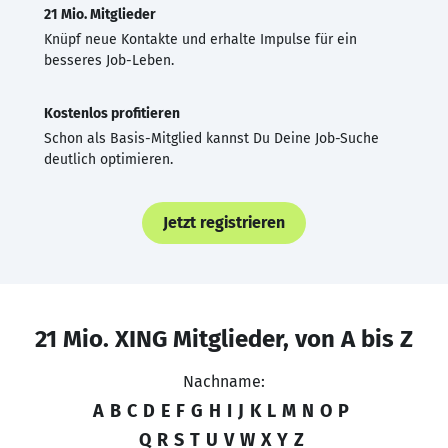
21 Mio. Mitglieder
Knüpf neue Kontakte und erhalte Impulse für ein
besseres Job-Leben.
Kostenlos profitieren
Schon als Basis-Mitglied kannst Du Deine Job-Suche
deutlich optimieren.
Jetzt registrieren
21 Mio. XING Mitglieder, von A bis Z
Nachname:
A
B
C
D
E
F
G
H
I
J
K
L
M
N
O
P
Q
R
S
T
U
V
W
X
Y
Z