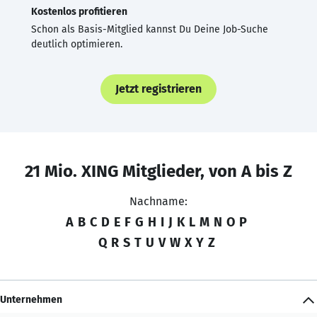
Kostenlos profitieren
Schon als Basis-Mitglied kannst Du Deine Job-Suche
deutlich optimieren.
Jetzt registrieren
21 Mio. XING Mitglieder, von A bis Z
Nachname:
A
B
C
D
E
F
G
H
I
J
K
L
M
N
O
P
Q
R
S
T
U
V
W
X
Y
Z
Unternehmen