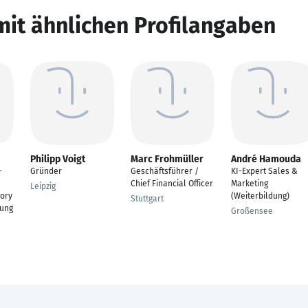
mit ähnlichen Profilangaben
Philipp Voigt
Marc Frohmüller
André Hamouda
-
Gründer
Geschäftsführer /
KI-Expert Sales &
Chief Financial Officer
Marketing
Leipzig
gory
(Weiterbildung)
Stuttgart
lung
Großensee