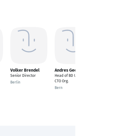
Volker Brendel
Andres Gees
Thorsten Schauer
Senior Director
Head of BD UCC/CC -
Senior Consultant
CTO Org.
Berlin
Düsseldorf
Bern