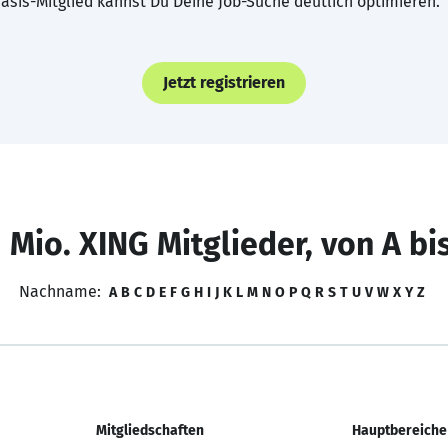
asis-Mitglied kannst Du Deine Job-Suche deutlich optimieren.
Jetzt registrieren
 Mio. XING Mitglieder, von A bi
Nachname:
A
B
C
D
E
F
G
H
I
J
K
L
M
N
O
P
Q
R
S
T
U
V
W
X
Y
Z
Mitgliedschaften
Hauptbereiche