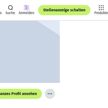
Stellenanzeige schalten
ts
Suche
Anmelden
Produkte
anzes Profil ansehen