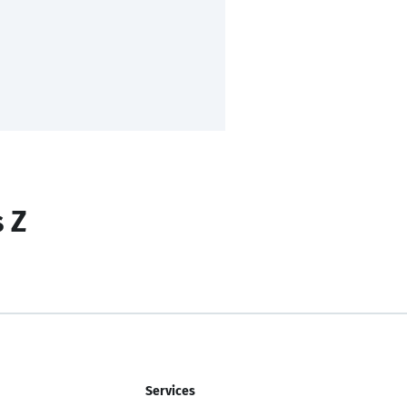
s Z
Services