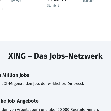
s
365 Business Central
Maisach
Bremen
Steinfurt
SIO
XING – Das Jobs-Netzwerk
 Million Jobs
t XING genau den Job, der wirklich zu Dir passt.
che Job-Angebote
inden von Arbeitgebern und über 20.000 Recruiter·innen.