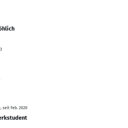
öhlich
23
t
 seit Feb. 2020
erkstudent