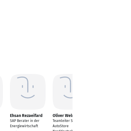
Ehsan Rezaeifard
Oliver Welner
Jannik Schrewe
SAP Berater in der
Teamleiter Service
Presales Consultant
Energiewirtschaft
AutoStore
Würzburg