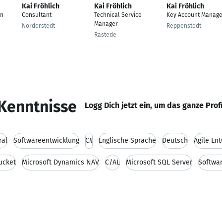
Kai Fröhlich
Kai Fröhlich
Kai Fröhlich
on
Consultant
Technical Service
Key Account Manage
Manager
Norderstedt
Reppenstedt
Rastede
Kenntnisse
Logg Dich jetzt ein, um das ganze Prof
ral
Softwareentwicklung
C#
Englische Sprache
Deutsch
Agile En
ucket
Microsoft Dynamics NAV
C/AL
Microsoft SQL Server
Softwar