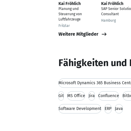
Kai Fröhlich
Kai Fröhlich
Planung und
SAP Senior Soluti
Steuerung von
Consultant
Luftfahrzeuge
Hamburg
Fritzlar
Weitere Mitglieder
Fähigkeiten und 
Microsoft Dynamics 365 Business Cent
Git
MS Office
Jira
Confluence
Bitb
Software Development
ERP
Java