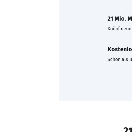
21 Mio. M
Knüpf neue 
Kostenlo
Schon als B
21