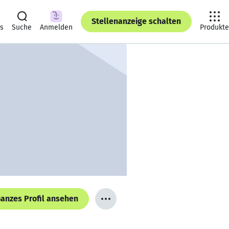
Stellenanzeige schalten
ts
Suche
Anmelden
Produkte
anzes Profil ansehen