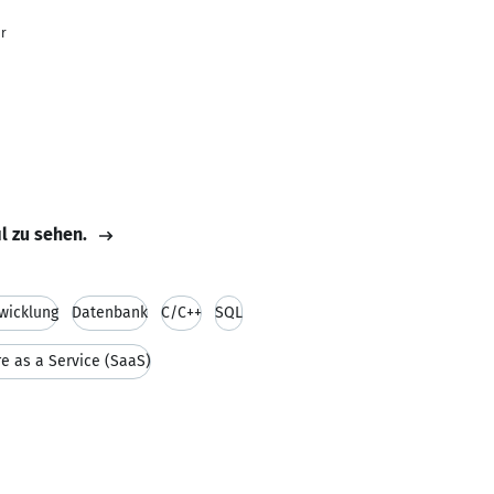
r
il zu sehen.
twicklung
Datenbank
C/C++
SQL
e as a Service (SaaS)