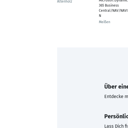
Microsoft Dynamic
Altenholz
365 Business
Central/NAV/NAVI
N
Meißen
Über eine
Entdecke mi
Persönli
Lass Dich f