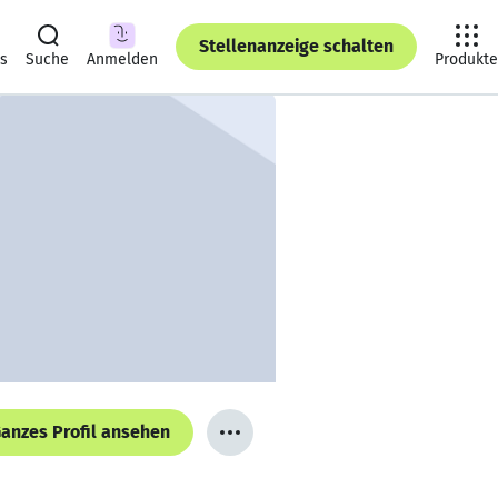
Stellenanzeige schalten
ts
Suche
Anmelden
Produkte
anzes Profil ansehen