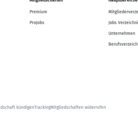
Mitgliedschaften
Hauptbereiche
Premium
Mitgliederverz
ProJobs
Jobs Verzeichn
Unternehmen
Berufsverzeich
edschaft kündigen
Tracking
Mitgliedschaften widerrufen