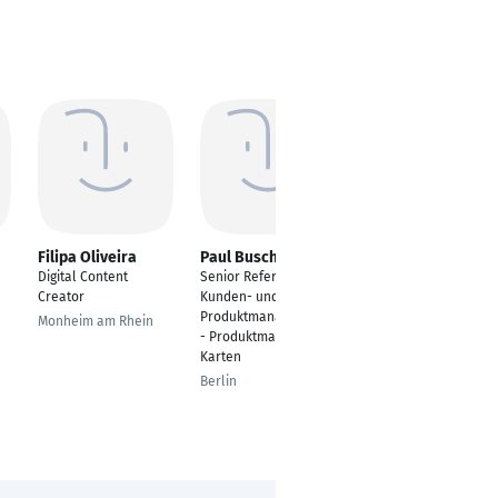
Filipa Oliveira
Paul Busch
Robert Gitler
Digital Content
Senior Referent
Vertrieb & Marketing
Creator
Kunden- und
Magdeburg
Produktmanagement
Monheim am Rhein
- Produktmanager
Karten
Berlin