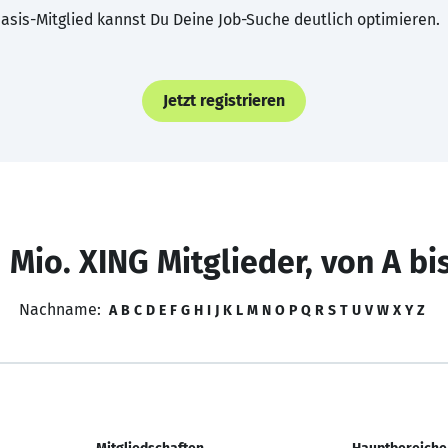
asis-Mitglied kannst Du Deine Job-Suche deutlich optimieren.
Jetzt registrieren
 Mio. XING Mitglieder, von A bi
Nachname:
A
B
C
D
E
F
G
H
I
J
K
L
M
N
O
P
Q
R
S
T
U
V
W
X
Y
Z