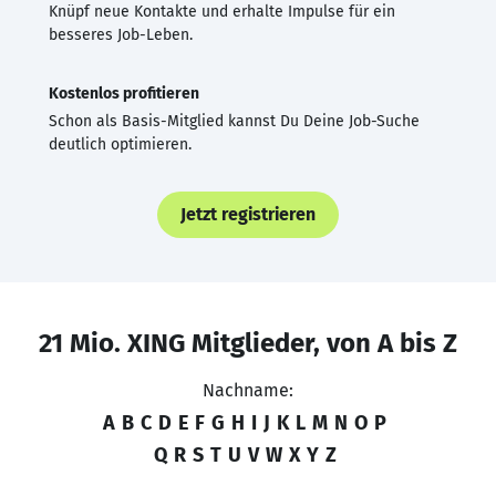
Knüpf neue Kontakte und erhalte Impulse für ein
besseres Job-Leben.
Kostenlos profitieren
Schon als Basis-Mitglied kannst Du Deine Job-Suche
deutlich optimieren.
Jetzt registrieren
21 Mio. XING Mitglieder, von A bis Z
Nachname:
A
B
C
D
E
F
G
H
I
J
K
L
M
N
O
P
Q
R
S
T
U
V
W
X
Y
Z