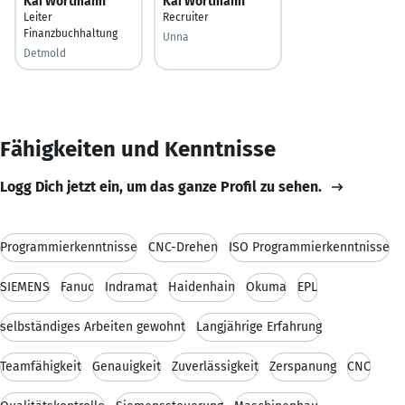
Kai Wortmann
Kai Wortmann
Leiter
Recruiter
Finanzbuchhaltung
Unna
Detmold
Fähigkeiten und Kenntnisse
Logg Dich jetzt ein, um das ganze Profil zu sehen.
Programmierkenntnisse
CNC-Drehen
ISO Programmierkenntnisse
SIEMENS
Fanuc
Indramat
Haidenhain
Okuma
EPL
selbständiges Arbeiten gewohnt
Langjährige Erfahrung
Teamfähigkeit
Genauigkeit
Zuverlässigkeit
Zerspanung
CNC