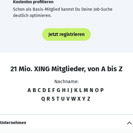
Kostenlos profitieren
Schon als Basis-Mitglied kannst Du Deine Job-Suche
deutlich optimieren.
Jetzt registrieren
21 Mio. XING Mitglieder, von A bis Z
Nachname:
A
B
C
D
E
F
G
H
I
J
K
L
M
N
O
P
Q
R
S
T
U
V
W
X
Y
Z
Unternehmen