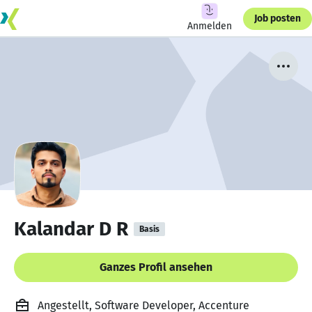
Job posten
Anmelden
Kalandar D R
Basis
Ganzes Profil ansehen
Angestellt, Software Developer, Accenture