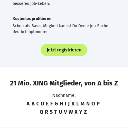
besseres Job-Leben.
Kostenlos profitieren
Schon als Basis-Mitglied kannst Du Deine Job-Suche
deutlich optimieren.
Jetzt registrieren
21 Mio. XING Mitglieder, von A bis Z
Nachname:
A
B
C
D
E
F
G
H
I
J
K
L
M
N
O
P
Q
R
S
T
U
V
W
X
Y
Z