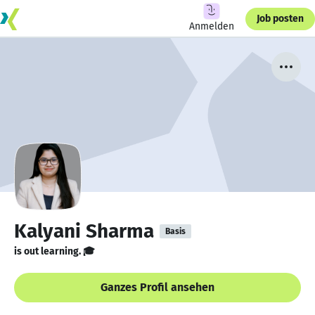
Job posten
Anmelden
Kalyani Sharma
Basis
is out learning. 🎓
Ganzes Profil ansehen