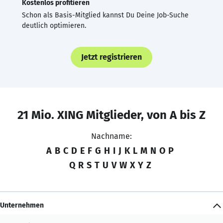
Kostenlos profitieren
Schon als Basis-Mitglied kannst Du Deine Job-Suche
deutlich optimieren.
Jetzt registrieren
21 Mio. XING Mitglieder, von A bis Z
Nachname:
A
B
C
D
E
F
G
H
I
J
K
L
M
N
O
P
Q
R
S
T
U
V
W
X
Y
Z
Unternehmen