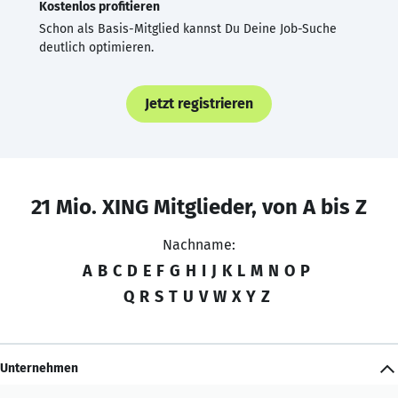
Kostenlos profitieren
Schon als Basis-Mitglied kannst Du Deine Job-Suche
deutlich optimieren.
Jetzt registrieren
21 Mio. XING Mitglieder, von A bis Z
Nachname:
A
B
C
D
E
F
G
H
I
J
K
L
M
N
O
P
Q
R
S
T
U
V
W
X
Y
Z
Unternehmen